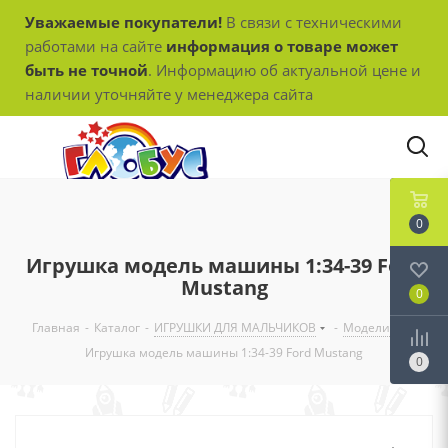
Уважаемые покупатели!
В связи с техническими
работами на сайте
информация о товаре может
быть не точной
. Информацию об актуальной цене и
наличии уточняйте у менеджера сайта
0
Игрушка модель машины 1:34-39 Ford
Mustang
0
Главная
-
Каталог
-
ИГРУШКИ ДЛЯ МАЛЬЧИКОВ
-
Модели
-
Игрушка модель машины 1:34-39 Ford Mustang
0