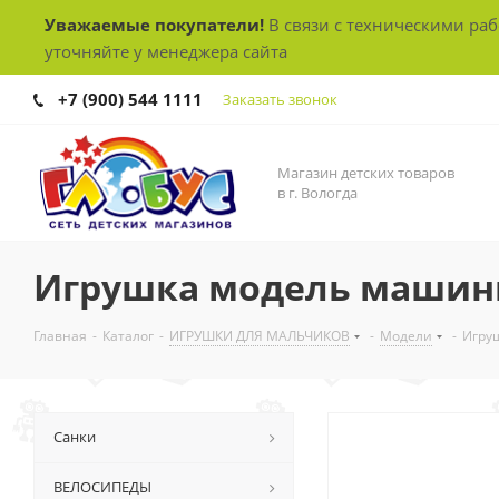
Уважаемые покупатели!
В связи с техническими ра
уточняйте у менеджера сайта
+7 (900) 544 1111
Заказать звонок
Магазин детских товаров
в г. Вологда
Игрушка модель машины 
Главная
-
Каталог
-
ИГРУШКИ ДЛЯ МАЛЬЧИКОВ
-
Модели
-
Игру
Санки
ВЕЛОСИПЕДЫ