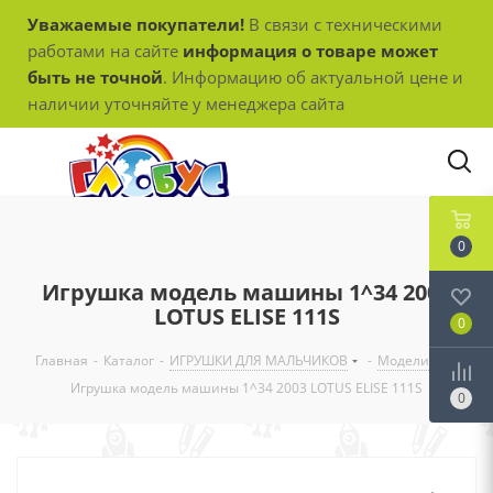
Уважаемые покупатели!
В связи с техническими
работами на сайте
информация о товаре может
быть не точной
. Информацию об актуальной цене и
наличии уточняйте у менеджера сайта
0
Игрушка модель машины 1^34 2003
LOTUS ELISE 111S
0
Главная
-
Каталог
-
ИГРУШКИ ДЛЯ МАЛЬЧИКОВ
-
Модели
-
Игрушка модель машины 1^34 2003 LOTUS ELISE 111S
0