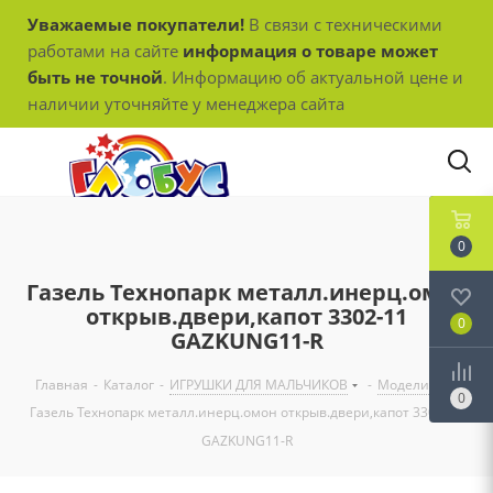
Уважаемые покупатели!
В связи с техническими
работами на сайте
информация о товаре может
быть не точной
. Информацию об актуальной цене и
наличии уточняйте у менеджера сайта
0
Газель Технопарк металл.инерц.омон
открыв.двери,капот 3302-11
0
GAZKUNG11-R
Главная
-
Каталог
-
ИГРУШКИ ДЛЯ МАЛЬЧИКОВ
-
Модели
-
0
Газель Технопарк металл.инерц.омон открыв.двери,капот 3302-11
GAZKUNG11-R