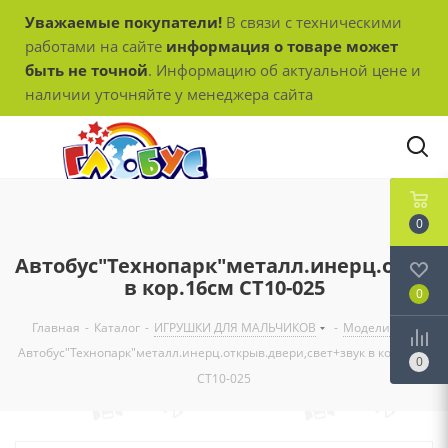
Уважаемые покупатели!
В связи с техническими
работами на сайте
информация о товаре может
быть не точной
. Информацию об актуальной цене и
наличии уточняйте у менеджера сайта
0
Автобус"Технопарк"металл.инерц.откры
в кор.16см СТ10-025
0
Главная
-
Каталог
-
ИГРУШКИ ДЛЯ МАЛЬЧИКОВ
-
Модели
-
Автобус"Технопарк"металл.инерц.открыв.двери,свет+звук в кор.16см
0
СТ10-025