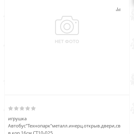
игрушка
Автобус"Технопарк"металл.инерц.открыв.двери,свет+зв
в кор.16см СТ10-025