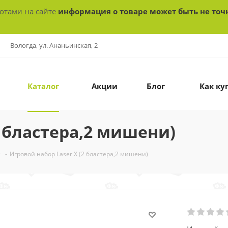
ботами на сайте
информация о товаре может быть не точ
Вологда, ул. Ананьинская, 2
Каталог
Акции
Блог
Как ку
2 бластера,2 мишени)
-
Игровой набор Laser X (2 бластера,2 мишени)