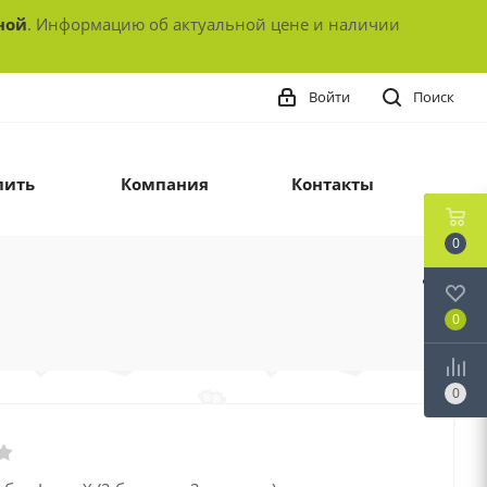
ной
. Информацию об актуальной цене и наличии
Войти
Поиск
пить
Компания
Контакты
0
0
0