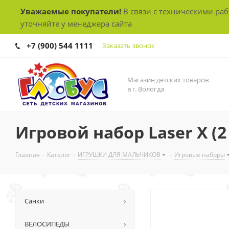
Уважаемые покупатели!
В связи с техническими ра
уточняйте у менеджера сайта
+7 (900) 544 1111
Заказать звонок
Магазин детских товаров
в г. Вологда
Игровой набор Laser X (
Главная
-
Каталог
-
ИГРУШКИ ДЛЯ МАЛЬЧИКОВ
-
Игровые наборы
Санки
ВЕЛОСИПЕДЫ