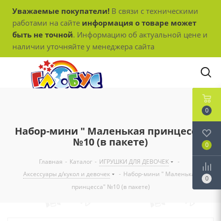
Уважаемые покупатели!
В связи с техническими
работами на сайте
информация о товаре может
быть не точной
. Информацию об актуальной цене и
наличии уточняйте у менеджера сайта
0
Набор-мини " Маленькая принцесса"
№10 (в пакете)
0
Главная
-
Каталог
-
ИГРУШКИ ДЛЯ ДЕВОЧЕК
-
Аксессуары д/кукол и девочек
-
Набор-мини " Маленькая
0
принцесса" №10 (в пакете)