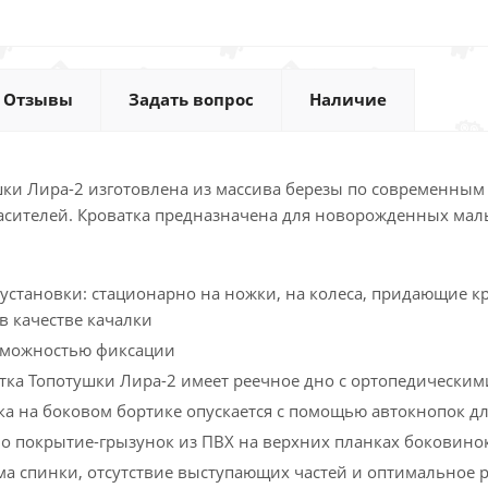
Отзывы
Задать вопрос
Наличие
шки Лира-2 изготовлена из массива березы по современным
сителей. Кроватка предназначена для новорожденных малы
 установки: стационарно на ножки, на колеса, придающие к
в качестве качалки
озможностью фиксации
атка Топотушки Лира-2 имеет реечное дно с ортопедически
ка на боковом бортике опускается с помощью автокнопок дл
о покрытие-грызунок из ПВХ на верхних планках боковино
ма спинки, отсутствие выступающих частей и оптимальное 