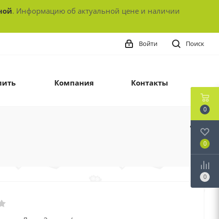
ной
. Информацию об актуальной цене и наличии
Войти
Поиск
пить
Компания
Контакты
0
0
0