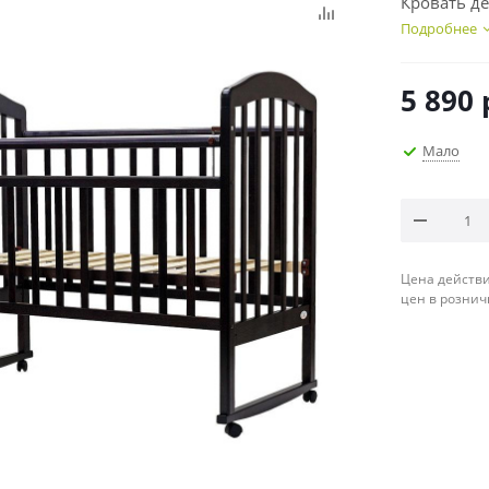
Кровать де
Подробнее
5 890
Мало
Цена действи
цен в рознич