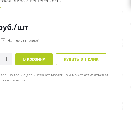
тская Лира-2 венге/сл.кость
руб.
/шт
Нашли дешевле?
В корзину
Купить в 1 клик
тельна только для интернет-магазина и может отличаться от
ных магазинах