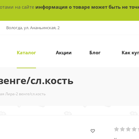
ботами на сайте
информация о товаре может быть не точ
Вологда, ул. Ананьинская, 2
Каталог
Акции
Блог
Как ку
венге/сл.кость
ая Лира-2 венге/сл.кость