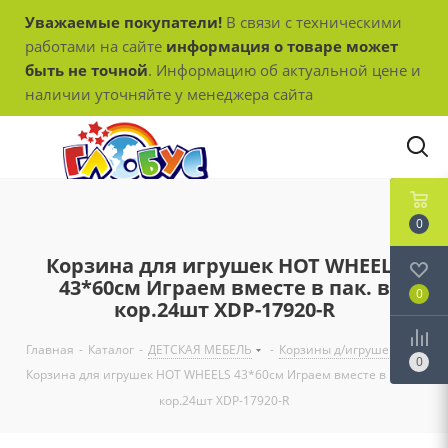
Уважаемые покупатели!
В связи с техническими
работами на сайте
информация о товаре может
быть не точной
. Информацию об актуальной цене и
наличии уточняйте у менеджера сайта
0
Корзина для игрушек HOT WHEELS
43*60см Играем вместе в пак. в
0
кор.24шт XDP-17920-R
Главная
-
Каталог
-
ДЕТСКАЯ МЕБЕЛЬ
-
Корзины д/игрушек
-
0
Корзина для игрушек HOT WHEELS 43*60см Играем вместе в пак. в
кор.24шт XDP-17920-R